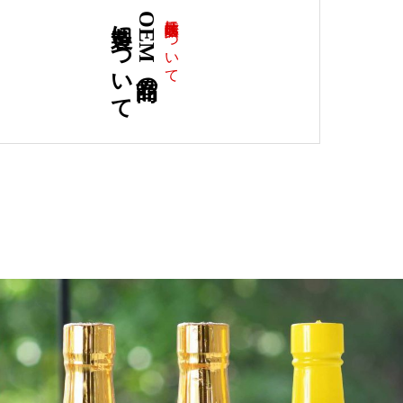
製造について
OEM商品の
江崎酢醸造元について