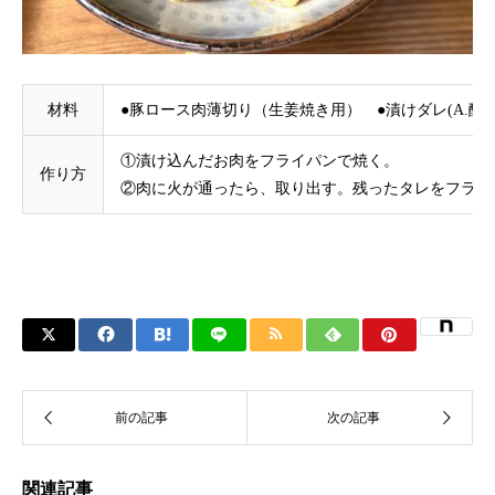
材料
●豚ロース肉薄切り（生姜焼き用） ●漬けダレ(A.醸
①漬け込んだお肉をフライパンで焼く。
作り方
②肉に火が通ったら、取り出す。残ったタレをフライ
関連記事